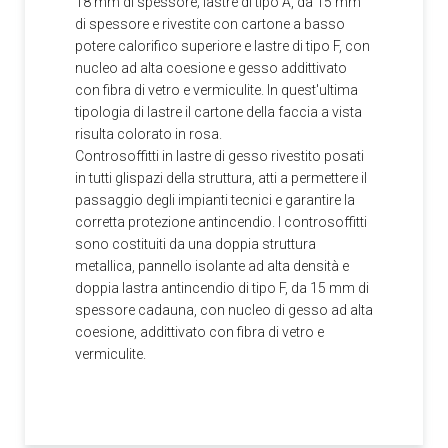
18 mm di spessore; lastre di tipo A, da 15 mm
di spessore e rivestite con cartone a basso
potere calorifico superiore e lastre di tipo F, con
nucleo ad alta coesione e gesso addittivato
con fibra di vetro e vermiculite. In quest'ultima
tipologia di lastre il cartone della faccia a vista
risulta colorato in rosa.
Controsoffitti in lastre di gesso rivestito posati
in tutti glispazi della struttura, atti a permettere il
passaggio degli impianti tecnici e garantire la
corretta protezione antincendio. I controsoffitti
sono costituiti da una doppia struttura
metallica, pannello isolante ad alta densità e
doppia lastra antincendio di tipo F, da 15 mm di
spessore cadauna, con nucleo di gesso ad alta
coesione, addittivato con fibra di vetro e
vermiculite.