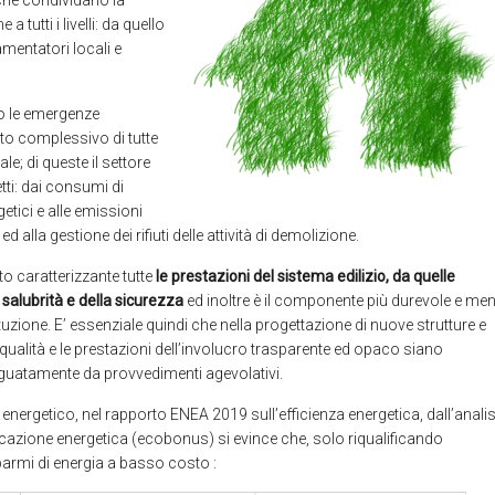
e che condividano la
 tutti i livelli: da quello
lamentatori locali e
do le emergenze
o complessivo di tutte
e; di queste il settore
etti: dai consumi di
rgetici e alle emissioni
ed alla gestione dei rifiuti delle attività di demolizione.
ento caratterizzante tutte
le prestazioni del sistema edilizio, da quelle
 salubrità e della sicurezza
ed inoltre è il componente più durevole e me
uzione. E’ essenziale quindi che nella progettazione di nuove strutture e
, la qualità e le prestazioni dell’involucro trasparente ed opaco siano
guatamente da provvedimenti agevolativi.
o energetico, nel rapporto ENEA 2019 sull’efficienza energetica, dall’analis
qualificazione energetica (ecobonus) si evince che, solo riqualificando
sparmi di energia a basso costo :