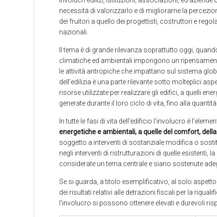
involucri edilizi, istituzioni, associazioni, ed aziend
necessità di valorizzarlo e di migliorarne la percezione a
dei fruitori a quello dei progettisti, costruttori e rego
nazionali.
Il tema è di grande rilevanza soprattutto oggi, quan
climatiche ed ambientali impongono un ripensament
le attività antropiche che impattano sul sistema global
dell’edilizia è una parte rilevante sotto molteplici asp
risorse utilizzate per realizzare gli edifici, a quelli ene
generate durante il loro ciclo di vita, fino alla quantità 
In tutte le fasi di vita dell’edificio l’involucro è l’elem
energetiche e ambientali, a quelle del comfort, della
soggetto a interventi di sostanziale modifica o sostit
negli interventi di ristrutturazioni di quelle esistenti
considerate un tema centrale e siano sostenute ade
Se si guarda, a titolo esemplificativo, al solo aspett
dei risultati relativi alle detrazioni fiscali per la ri
l'involucro si possono ottenere elevati e durevoli ri