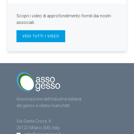
Scopri i video di approfondimento forniti dai nostri
associati.
VEDI TUTTI I VIDEO
Associazione dell’industria italiana
del gesso e relativi manufatti
Via Santa Croce, 4
20122 Milano (MI), Italy