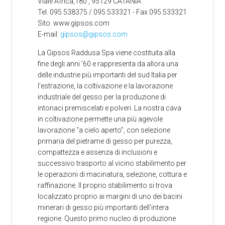
Viale Africa,180 , 95129 CATANIA
Tel. 095.538375 / 095.533321 - Fax 095.533321
Sito: www.gipsos.com
E-mail:
gipsos@gipsos.com
La Gipsos Raddusa Spa viene costituita alla
fine degli anni ’60 e rappresenta da allora una
delle industrie più importanti del sud Italia per
l’estrazione, la coltivazione e la lavorazione
industriale del gesso per la produzione di
intonaci premiscelati e polveri. La nostra cava
in coltivazione permette una più agevole
lavorazione “a cielo aperto”, con selezione
primaria del pietrame di gesso per purezza,
compattezza e assenza di inclusioni e
successivo trasporto al vicino stabilimento per
le operazioni di macinatura, selezione, cottura e
raffinazione. Il proprio stabilimento si trova
localizzato proprio ai margini di uno dei bacini
minerari di gesso più importanti dell’intera
regione. Questo primo nucleo di produzione