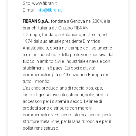
Sito: www.fibran.it
E-mail:
info@fibran.it
FIBRAN S.p.A.
, fondata a Genova nel 2004, è la
branch italiana del Gruppo FIBRAN.
Il Gruppo, fondato a Salonicco, in Grecia, nel
1974 dal suo attuale presidente Dimitrios
Anastasiadis, opera nel campo dell’isolamento
termico, acustico e della protezione passiva dal
fuoco in ambito civile, industriale e navale con
stabilimenti in 6 paesi Europei e attività
commerciali in più di 40 nazioni in Europa e in
tutto il mondo.
L’azienda produce lana di roccia, xps, eps,
lastre di gesso rivestito, stucchi, colle, profili e
accessori per i sistemi a secco. Le linee di
prodotti sono distribuite con marchi
commerciali diversi per i sistemi a secco, per le
strutture metalliche, per la lana di roccia e per il
polistirene estruso.