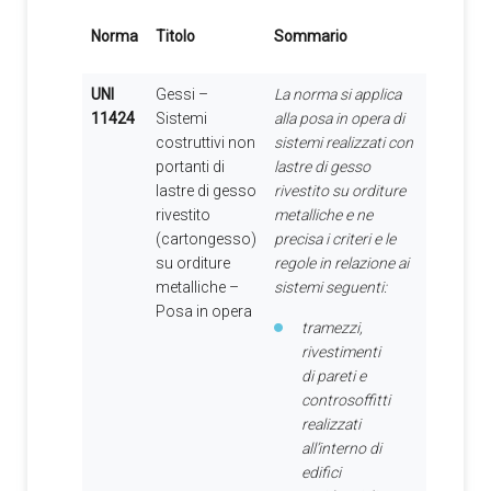
Norma
Titolo
Sommario
UNI
Gessi –
La norma si applica
11424
Sistemi
alla posa in opera di
costruttivi non
sistemi realizzati con
portanti di
lastre di gesso
lastre di gesso
rivestito su orditure
rivestito
metalliche e ne
(cartongesso)
precisa i criteri e le
su orditure
regole in relazione ai
metalliche –
sistemi seguenti:
Posa in opera
tramezzi,
rivestimenti
di pareti e
controsoffitti
realizzati
all’interno di
edifici