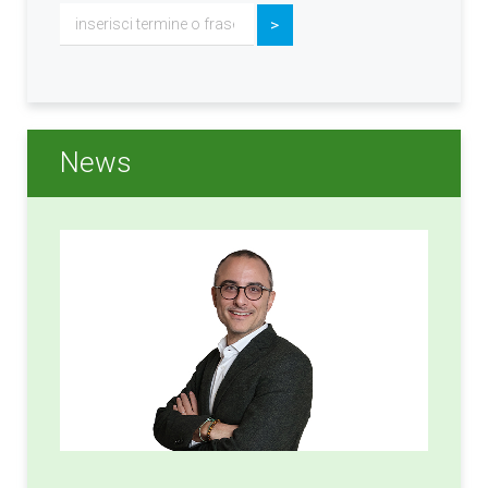
Cerca...
>
News