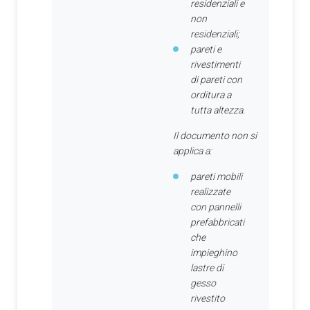
residenziali e
non
residenziali;
pareti e
rivestimenti
di pareti con
orditura a
tutta altezza.
Il documento non si
applica a:
pareti mobili
realizzate
con pannelli
prefabbricati
che
impieghino
lastre di
gesso
rivestito