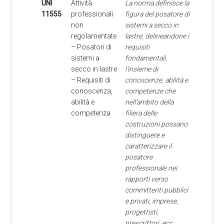
UNI
Attività
La norma definisce la
11555
professionali
figura del posatore di
non
sistemi a secco in
regolamentate
lastre, delineandone i
– Posatori di
requisiti
sistemi a
fondamentali,
secco in lastre
l’insieme di
– Requisiti di
conoscenze, abilità e
conoscenza,
competenze che
abilità e
nell’ambito della
competenza
filiera delle
costruzioni possano
distinguere e
caratterizzare il
posatore
professionale nei
rapporti verso
committenti pubblici
e privati, imprese,
progettisti,
prescrittori, ecc.