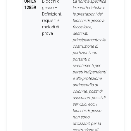
UNI EN
Blocchi di
La norma specifica
12859
gesso –
le caratteristiche e
Definizioni,
le prestazioni dei
requisiti e
blocchi di gesso a
metodi di
facce lisce,
prova
destinati
principalmente alla
costruzione di
partizioni non
portanti o
rivestimenti per
pareti indipendenti
e alla protezione
antincendio di
colonne, pozzi di
ascensori, pozzi di
servizio, ecc. I
blocchi di gesso
non sono
utilizzabili per la
costruzione di