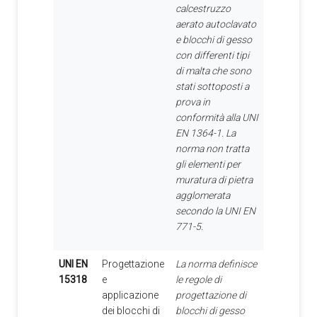
calcestruzzo
aerato autoclavato
e blocchi di gesso
con differenti tipi
di malta che sono
stati sottoposti a
prova in
conformità alla UNI
EN 1364-1. La
norma non tratta
gli elementi per
muratura di pietra
agglomerata
secondo la UNI EN
771-5.
UNI EN
Progettazione
La norma definisce
15318
e
le regole di
applicazione
progettazione di
dei blocchi di
blocchi di gesso