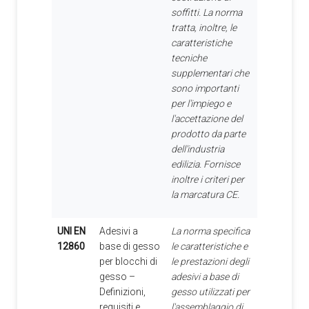
soffitti. La norma
tratta, inoltre, le
caratteristiche
tecniche
supplementari che
sono importanti
per l'impiego e
l'accettazione del
prodotto da parte
dell'industria
edilizia. Fornisce
inoltre i criteri per
la marcatura CE.
UNI EN
Adesivi a
La norma specifica
12860
base di gesso
le caratteristiche e
per blocchi di
le prestazioni degli
gesso –
adesivi a base di
Definizioni,
gesso utilizzati per
requisiti e
l'assemblaggio di